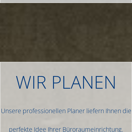
WIR PLANEN
Unsere professionellen Planer liefern Ihnen die
perfekte Idee Ihrer Büroraumeinrichtung.