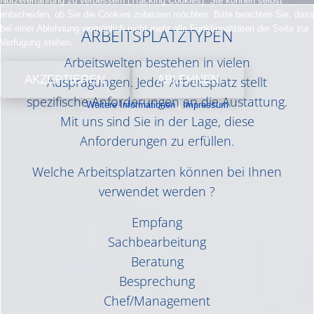
Nutzererfahrung zu verbessern (Tracking Cookies). Sie können selbst
entscheiden, ob Sie die Cookies zulassen möchten. Bitte beachten Sie, dass
bei einer Ablehnung womöglich nicht mehr alle Funktionalitäten der Seite zur
ARBEITSPLATZTYPEN
Verfügung stehen.
Arbeitswelten bestehen in vielen
AKZEPTIEREN
ABLEHNEN
Ausprägungen. Jeder Arbeitsplatz stellt
spezifische Anforderungen an die Austattung.
Weitere Informationen
|
Impressum
Mit uns sind Sie in der Lage, diese
Anforderungen zu erfüllen.
Welche Arbeitsplatzarten können bei Ihnen
verwendet werden ?
Empfang
Sachbearbeitung
Beratung
Besprechung
Chef/Management